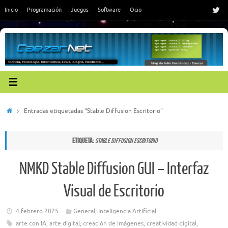
Saltar
Inicio
Programación
Juegos
Software
Ocio
al
contenido
Inicio
Entradas etiquetadas "Stable Diffusion Escritorio"
Etiqueta:
Stable Diffusion Escritorio
NMKD Stable Diffusion GUI – Interfaz
Visual de Escritorio
4 febrero 2025
General
,
Inteligencia Artificial
arte con IA
,
arte digital
,
creación de imágenes
,
creatividad digital
,