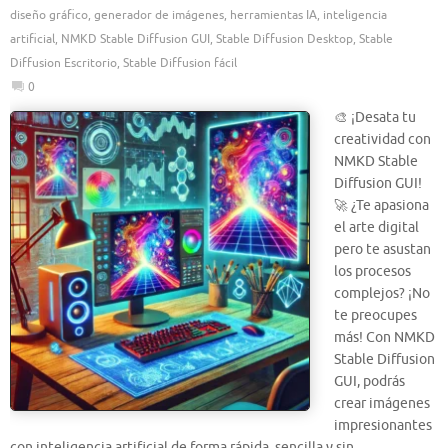
diseño gráfico
,
generador de imágenes
,
herramientas IA
,
inteligencia
artificial
,
NMKD Stable Diffusion GUI
,
Stable Diffusion Desktop
,
Stable
Diffusion Escritorio
,
Stable Diffusion fácil
0
🎨 ¡Desata tu
creatividad con
NMKD Stable
Diffusion GUI!
🚀 ¿Te apasiona
el arte digital
pero te asustan
los procesos
complejos? ¡No
te preocupes
más! Con NMKD
Stable Diffusion
GUI, podrás
crear imágenes
impresionantes
con inteligencia artificial de forma rápida, sencilla y sin