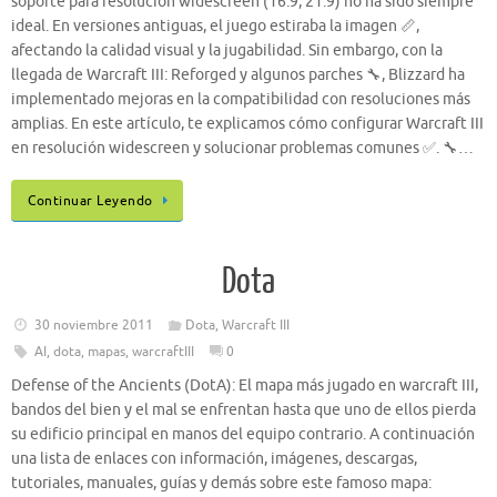
soporte para resolución widescreen (16:9, 21:9) no ha sido siempre
ideal. En versiones antiguas, el juego estiraba la imagen 📏,
afectando la calidad visual y la jugabilidad. Sin embargo, con la
llegada de Warcraft III: Reforged y algunos parches 🔧, Blizzard ha
implementado mejoras en la compatibilidad con resoluciones más
amplias. En este artículo, te explicamos cómo configurar Warcraft III
en resolución widescreen y solucionar problemas comunes ✅. 🔧…
Continuar Leyendo
Dota
30 noviembre 2011
Dota
,
Warcraft III
AI
,
dota
,
mapas
,
warcraftIII
0
Defense of the Ancients (DotA): El mapa más jugado en warcraft III,
bandos del bien y el mal se enfrentan hasta que uno de ellos pierda
su edificio principal en manos del equipo contrario. A continuación
una lista de enlaces con información, imágenes, descargas,
tutoriales, manuales, guías y demás sobre este famoso mapa: