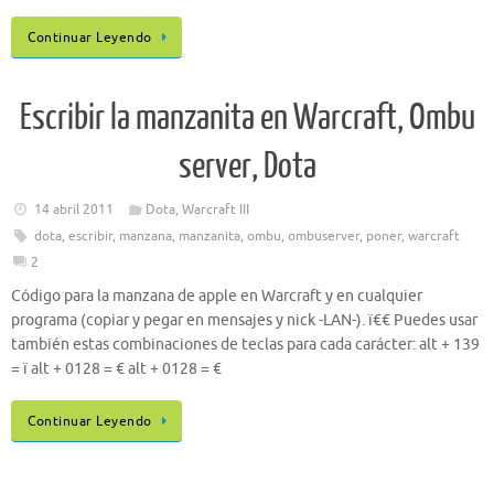
Continuar Leyendo
Escribir la manzanita en Warcraft, Ombu
server, Dota
14 abril 2011
Dota
,
Warcraft III
dota
,
escribir
,
manzana
,
manzanita
,
ombu
,
ombuserver
,
poner
,
warcraft
2
Código para la manzana de apple en Warcraft y en cualquier
programa (copiar y pegar en mensajes y nick -LAN-). ï€€ Puedes usar
también estas combinaciones de teclas para cada carácter: alt + 139
= ï alt + 0128 = € alt + 0128 = €
Continuar Leyendo