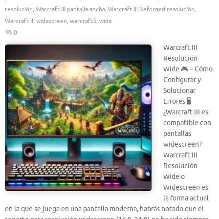
resolución
,
Warcraft III pantalla ancha
,
Warcraft III Reforged resolución
,
Warcraft III widescreen
,
warcraft3
,
wide
0
Warcraft III
Resolución
Wide 🎮 – Cómo
Configurar y
Solucionar
Errores 🖥️
¿Warcraft III es
compatible con
pantallas
widescreen?
Warcraft III
Resolución
Wide o
Widescreen es
la forma actual
en la que se juega en una pantalla moderna, habrás notado que el