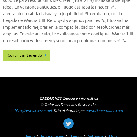
soporte para resolución widescreen (16:9, 21:9) no ha sido siempre
ideal. En versiones antiguas, el juego estiraba la imagen 📏,
afectando la calidad visual y la jugabilidad. Sin embargo, con la
llegada de Warcraft III: Reforged y algunos parches 🔧, Blizzard ha
implementado mejoras en la compatibilidad con resoluciones más
amplias. En este artículo, te explicamos cómo configurar Warcraft III
en resolución widescreen y solucionar problemas comunes ✅. 🔧…
Continuar Leyendo
CAEZAR.NET
Ciencia e informática
© Todos los Derechos Reservados
http://www.caezar.net
Sitio elaborado por
www.flame-point.com
Inicio
Programación
Juegos
Software
Ocio