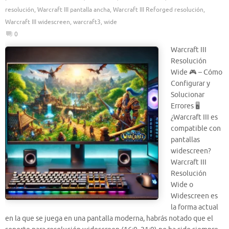
resolución
,
Warcraft III pantalla ancha
,
Warcraft III Reforged resolución
,
Warcraft III widescreen
,
warcraft3
,
wide
0
Warcraft III
Resolución
Wide 🎮 – Cómo
Configurar y
Solucionar
Errores 🖥️
¿Warcraft III es
compatible con
pantallas
widescreen?
Warcraft III
Resolución
Wide o
Widescreen es
la forma actual
en la que se juega en una pantalla moderna, habrás notado que el