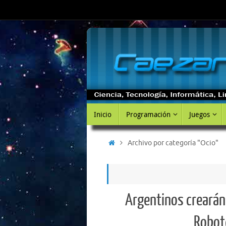
Saltar
al
contenido
Saltar
Inicio
Programación
Juegos
al
contenido
Inicio
Archivo por categoría "Ocio"
Argentinos crearán
Robot