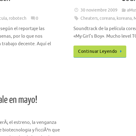
30 noviembre 2009
aMus
cula
,
robotech
0
Cheaters
,
coreana
,
koreana
,
M
según el reportaje las
Soundtrack de la película cor
uenas, por lo que nos
«My Girl’s Boy». Mucho level 
 trabajo decente. Aquí el
Continuar Leyendo
sale en mayo!
serÃ¡ el estreno, la venganza
 biotecnologia y ficciÃ³n que