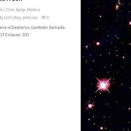
ic
,
Cine
,
kpop
,
Música
y Girl's Boy
,
pelicula
0
eana «Cheaters», también llamada:
TOT Enlaces: DD