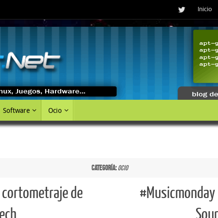
Inicio
Software
Ocio
Categoría:
Ocio
 cortometraje de
#Musicmonday 
ech
Sou