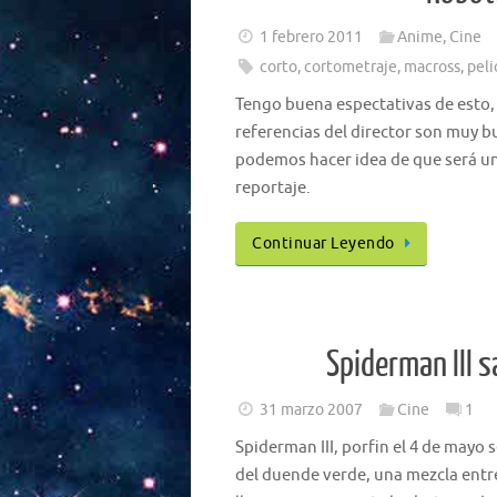
1 febrero 2011
Anime
,
Cine
corto
,
cortometraje
,
macross
,
peli
Tengo buena espectativas de esto, 
referencias del director son muy b
podemos hacer idea de que será un
reportaje.
Continuar Leyendo
Spiderman III 
31 marzo 2007
Cine
1
Spiderman III, porfin el 4 de mayo 
del duende verde, una mezcla entre