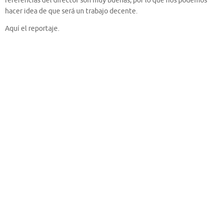
referencias del director son muy buenas, por lo que nos podemos
hacer idea de que será un trabajo decente.
Aquí el reportaje.