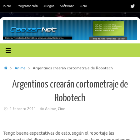
Saltar
Inicio
Programación
Juegos
Software
Ocio
al
contenido
Inicio
Anime
Argentinos crearán cortometraje de Robotech
Argentinos crearán cortometraje de
Robotech
1 febrero 2011
Anime
,
Cine
Tengo buena espectativas de esto, según el reportaje las