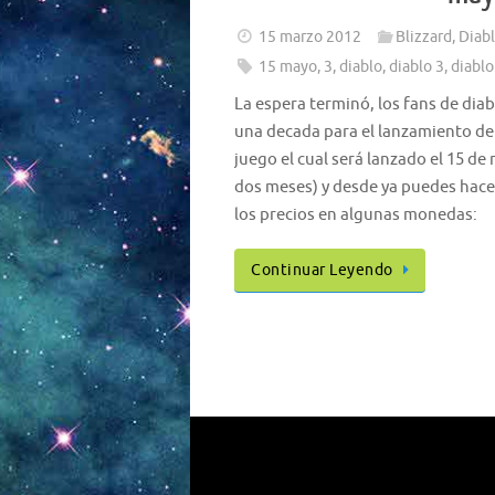
15 marzo 2012
Blizzard
,
Diabl
15 mayo
,
3
,
diablo
,
diablo 3
,
diablo 
La espera terminó, los fans de di
una decada para el lanzamiento de 
juego el cual será lanzado el 15 d
dos meses) y desde ya puedes hacer
los precios en algunas monedas:
Continuar Leyendo