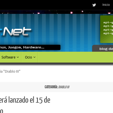
Inicio
Software
Ocio
a "Diablo III"
Categoría:
Diablo III
será lanzado el 15 de
o