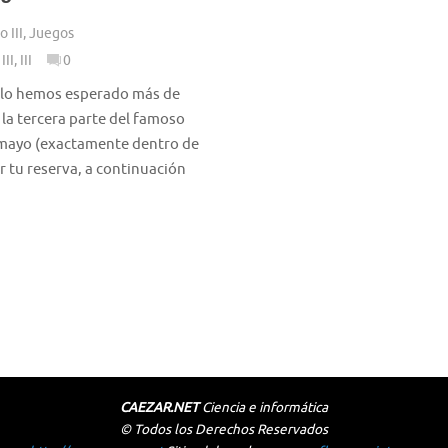
o III
,
Juegos
III
,
III
0
ablo hemos esperado más de
la tercera parte del famoso
e mayo (exactamente dentro de
 tu reserva, a continuación
CAEZAR.NET
Ciencia e informática
© Todos los Derechos Reservados