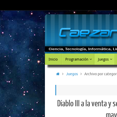
Saltar
al
contenido
Saltar
Inicio
Programación
Juegos
al
contenido
Inicio
Juegos
Archivo por categorí
Diablo III a la venta y 
may