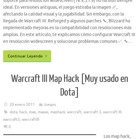
soporte para resolución widescreen (16:9, 21:9) no ha sido siempre
ideal. En versiones antiguas, el juego estiraba la imagen 📏,
afectando la calidad visual y la jugabilidad. Sin embargo, con la
llegada de Warcraft III: Reforged y algunos parches 🔧, Blizzard ha
implementado mejoras en la compatibilidad con resoluciones más
amplias. En este artículo, te explicamos cómo configurar Warcraft III
en resolución widescreen y solucionar problemas comunes ✅. 🔧…
Continuar Leyendo
Warcraft III Map Hack [Muy usado en
Dota]
20 enero 2011
Juegos
dota
,
hack
,
map
,
mapas
,
maphack
,
warcraft
,
warcraft 3
,
warcraft III
,
warcraft3
,
warcraftIII
0
Los map hack,