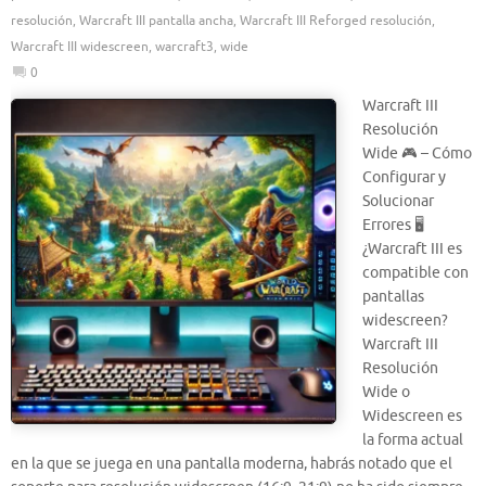
resolución
,
Warcraft III pantalla ancha
,
Warcraft III Reforged resolución
,
Warcraft III widescreen
,
warcraft3
,
wide
0
Warcraft III
Resolución
Wide 🎮 – Cómo
Configurar y
Solucionar
Errores 🖥️
¿Warcraft III es
compatible con
pantallas
widescreen?
Warcraft III
Resolución
Wide o
Widescreen es
la forma actual
en la que se juega en una pantalla moderna, habrás notado que el