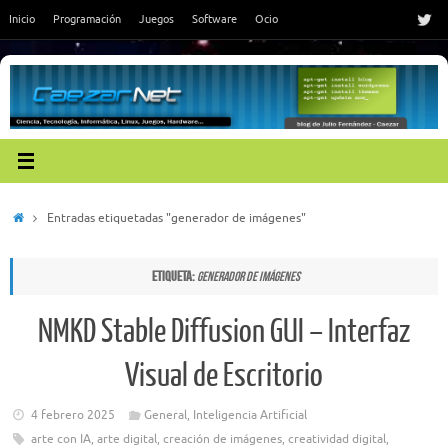
Saltar
Inicio
Programación
Juegos
Software
Ocio
al
contenido
Inicio
Entradas etiquetadas "generador de imágenes"
Etiqueta:
generador de imágenes
NMKD Stable Diffusion GUI – Interfaz
Visual de Escritorio
4 febrero 2025
General
,
Inteligencia Artificial
arte con IA
,
arte digital
,
creación de imágenes
,
creatividad digital
,