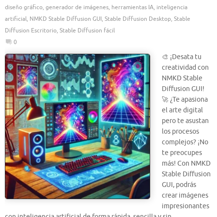
diseño gráfico
,
generador de imágenes
,
herramientas IA
,
inteligencia
artificial
,
NMKD Stable Diffusion GUI
,
Stable Diffusion Desktop
,
Stable
Diffusion Escritorio
,
Stable Diffusion fácil
0
🎨 ¡Desata tu
creatividad con
NMKD Stable
Diffusion GUI!
🚀 ¿Te apasiona
el arte digital
pero te asustan
los procesos
complejos? ¡No
te preocupes
más! Con NMKD
Stable Diffusion
GUI, podrás
crear imágenes
impresionantes
con inteligencia artificial de forma rápida, sencilla y sin