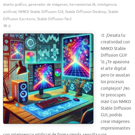
diseño gráfico
,
generador de imágenes
,
herramientas IA
,
inteligencia
artificial
,
NMKD Stable Diffusion GUI
,
Stable Diffusion Desktop
,
Stable
Diffusion Escritorio
,
Stable Diffusion fácil
0
🎨 ¡Desata tu
creatividad con
NMKD Stable
Diffusion GUI!
🚀 ¿Te apasiona
el arte digital
pero te asustan
los procesos
complejos? ¡No
te preocupes
más! Con NMKD
Stable Diffusion
GUI, podrás
crear imágenes
impresionantes
con inteligencia artificial de forma rápida, sencilla y sin