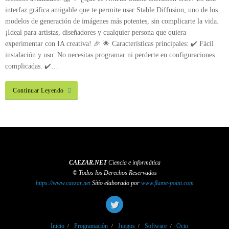
interfaz gráfica amigable que te permite usar Stable Diffusion, uno de los
modelos de generación de imágenes más potentes, sin complicarte la vida.
¡Ideal para artistas, diseñadores y cualquier persona que quiera
experimentar con IA creativa! 🎉 🌟 Características principales: ✔️ Fácil
instalación y uso: No necesitas programar ni perderte en configuraciones
complicadas. ✔️…
Continuar Leyendo
CAEZAR.NET
Ciencia e informática
© Todos los Derechos Reservados
https://www.caezar.net
Sitio elaborado por
www.flame-point.com
Inicio
Programación
Juegos
Software
Ocio