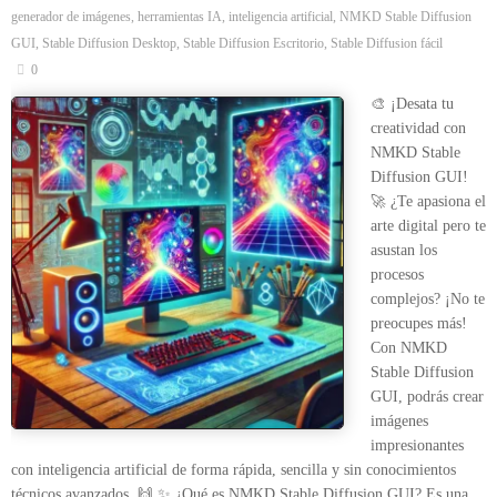
generador de imágenes
,
herramientas IA
,
inteligencia artificial
,
NMKD Stable Diffusion
GUI
,
Stable Diffusion Desktop
,
Stable Diffusion Escritorio
,
Stable Diffusion fácil
0
🎨 ¡Desata tu
creatividad con
NMKD Stable
Diffusion GUI!
🚀 ¿Te apasiona el
arte digital pero te
asustan los
procesos
complejos? ¡No te
preocupes más!
Con NMKD
Stable Diffusion
GUI, podrás crear
imágenes
impresionantes
con inteligencia artificial de forma rápida, sencilla y sin conocimientos
técnicos avanzados. 🙌 ✨ ¿Qué es NMKD Stable Diffusion GUI? Es una