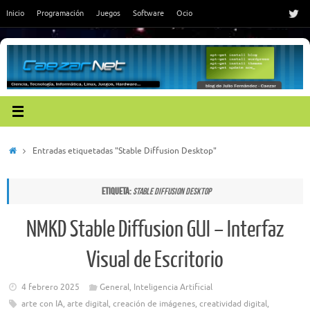
Saltar
Inicio
Programación
Juegos
Software
Ocio
al
contenido
Inicio
Entradas etiquetadas "Stable Diffusion Desktop"
Etiqueta:
Stable Diffusion Desktop
NMKD Stable Diffusion GUI – Interfaz
Visual de Escritorio
4 febrero 2025
General
,
Inteligencia Artificial
arte con IA
,
arte digital
,
creación de imágenes
,
creatividad digital
,