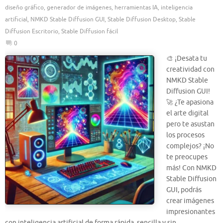
diseño gráfico
,
generador de imágenes
,
herramientas IA
,
inteligencia
artificial
,
NMKD Stable Diffusion GUI
,
Stable Diffusion Desktop
,
Stable
Diffusion Escritorio
,
Stable Diffusion fácil
0
🎨 ¡Desata tu
creatividad con
NMKD Stable
Diffusion GUI!
🚀 ¿Te apasiona
el arte digital
pero te asustan
los procesos
complejos? ¡No
te preocupes
más! Con NMKD
Stable Diffusion
GUI, podrás
crear imágenes
impresionantes
con inteligencia artificial de forma rápida, sencilla y sin