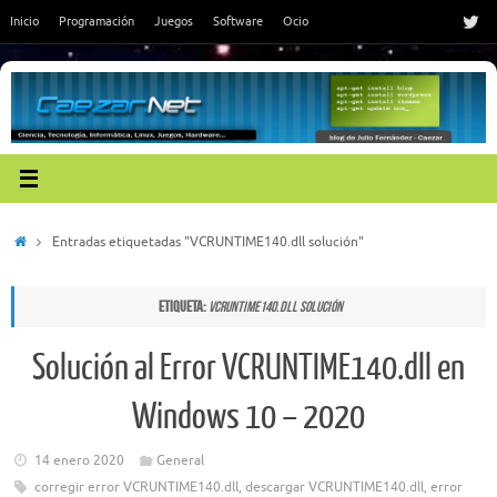
Saltar
Inicio
Programación
Juegos
Software
Ocio
al
contenido
Inicio
Entradas etiquetadas "VCRUNTIME140.dll solución"
Etiqueta:
VCRUNTIME140.dll solución
Solución al Error VCRUNTIME140.dll en
Windows 10 – 2020
14 enero 2020
General
corregir error VCRUNTIME140.dll
,
descargar VCRUNTIME140.dll
,
error