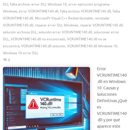
DLL falta archivo
,
error DLL Windows 10
,
error ejecución programa
Windows
,
error VCRUNTIME140.dll
,
falta archivo VCRUNTIME140.dll
,
falta
VCRUNTIME140.dll
,
Microsoft Visual C++ Redistributable
,
reinstalar
VCRUNTIME140.dll
,
reparar error DLL Windows
,
reparar VCRUNTIME140.dll
,
solución archivos DLL
,
solución error VCRUNTIME140.dll
,
solucionar error
DLL
,
VCRUNTIME140.dll no encontrado
,
VCRUNTIME140.dll no se
encuentra
,
VCRUNTIME140.dll solución
,
VCRUNTIME140.dll Windows 10
,
Windows 10 error DLL
0
Error
VCRUNTIME140
.dll en Windows
10: Causas y
Soluciones
Definitivas ¿Qué
es
VCRUNTIME140
.dll y por qué
aparece este