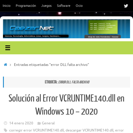
Saltar
Inicio
Programación
Juegos
Software
Ocio
al
contenido
Inicio
Entradas etiquetadas "error DLL falta archivo"
Etiqueta:
error DLL falta archivo
Solución al Error VCRUNTIME140.dll en
Windows 10 – 2020
14 enero 2020
General
corregir error VCRUNTIME140.dll
,
descargar VCRUNTIME140.dll
,
error