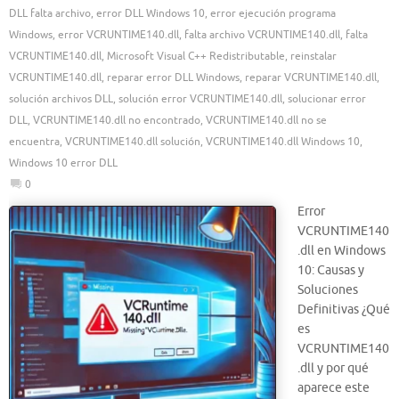
DLL falta archivo
,
error DLL Windows 10
,
error ejecución programa
Windows
,
error VCRUNTIME140.dll
,
falta archivo VCRUNTIME140.dll
,
falta
VCRUNTIME140.dll
,
Microsoft Visual C++ Redistributable
,
reinstalar
VCRUNTIME140.dll
,
reparar error DLL Windows
,
reparar VCRUNTIME140.dll
,
solución archivos DLL
,
solución error VCRUNTIME140.dll
,
solucionar error
DLL
,
VCRUNTIME140.dll no encontrado
,
VCRUNTIME140.dll no se
encuentra
,
VCRUNTIME140.dll solución
,
VCRUNTIME140.dll Windows 10
,
Windows 10 error DLL
0
Error
VCRUNTIME140
.dll en Windows
10: Causas y
Soluciones
Definitivas ¿Qué
es
VCRUNTIME140
.dll y por qué
aparece este