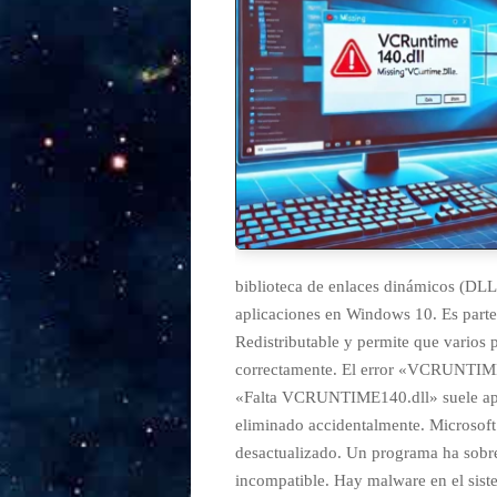
biblioteca de enlaces dinámicos (DLL
aplicaciones en Windows 10. Es parte
Redistributable y permite que varios
correctamente. El error «VCRUNTIME
«Falta VCRUNTIME140.dll» suele apa
eliminado accidentalmente. Microsoft
desactualizado. Un programa ha sobre
incompatible. Hay malware en el sis