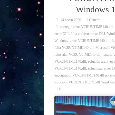
Windows 1
14 enero 2020
General
corregir error VCRUNTIME140.dll
,
error DLL falta archivo
,
error DLL Wind
Windows
,
error VCRUNTIME140.dll
,
f
falta VCRUNTIME140.dll
,
Microsoft Vi
reinstalar VCRUNTIME140.dll
,
reparar
VCRUNTIME140.dll
,
solución archivo
VCRUNTIME140.dll
,
solucionar error 
encontrado
,
VCRUNTIME140.dll no se e
solución
,
VCRUNTIME140.dll Windows
0