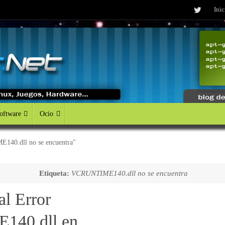
Inic
oftware
Ocio
E140.dll no se encuentra"
Etiqueta:
VCRUNTIME140.dll no se encuentra
al Error
40.dll en