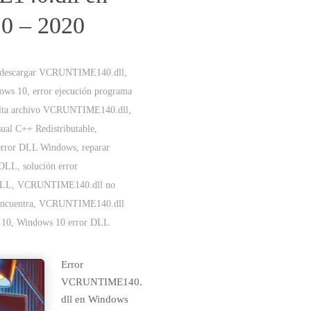
0 – 2020
descargar VCRUNTIME140.dll
,
ows 10
,
error ejecución programa
alta archivo VCRUNTIME140.dll
,
sual C++ Redistributable
,
 error DLL Windows
,
reparar
s DLL
,
solución error
DLL
,
VCRUNTIME140.dll no
ncuentra
,
VCRUNTIME140.dll
 10
,
Windows 10 error DLL
Error
VCRUNTIME140.
dll en Windows