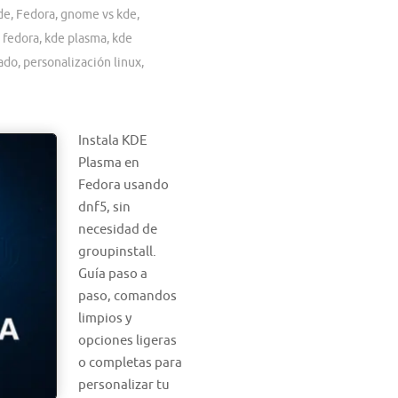
de
,
Fedora
,
gnome vs kde
,
 fedora
,
kde plasma
,
kde
zado
,
personalización linux
,
Instala KDE
Plasma en
Fedora usando
dnf5, sin
necesidad de
groupinstall.
Guía paso a
paso, comandos
limpios y
opciones ligeras
o completas para
personalizar tu