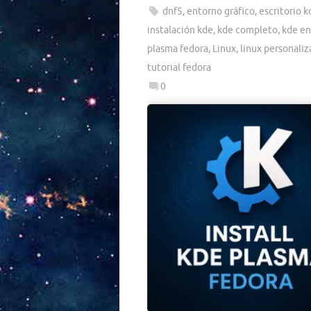
dnf5
,
entorno gráfico
,
escritorio k
instalación kde
,
kde completo
,
kde en
plasma fedora
,
Linux
,
linux personali
tutorial fedora
0