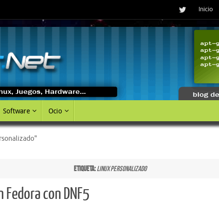
Inicio
Software
Ocio
rsonalizado"
Etiqueta:
linux personalizado
en Fedora con DNF5