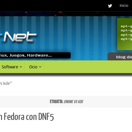
Inicio
Software
Ocio
s kde"
Etiqueta:
gnome vs kde
en Fedora con DNF5