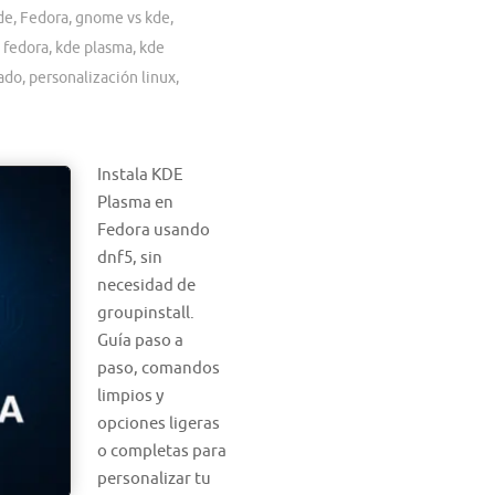
de
,
Fedora
,
gnome vs kde
,
 fedora
,
kde plasma
,
kde
zado
,
personalización linux
,
Instala KDE
Plasma en
Fedora usando
dnf5, sin
necesidad de
groupinstall.
Guía paso a
paso, comandos
limpios y
opciones ligeras
o completas para
personalizar tu