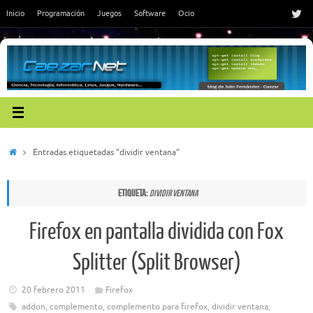
Saltar
Inicio
Programación
Juegos
Software
Ocio
al
contenido
Inicio
Entradas etiquetadas "dividir ventana"
Etiqueta:
dividir ventana
Firefox en pantalla dividida con Fox
Splitter (Split Browser)
20 febrero 2011
Firefox
addon
,
complemento
,
complemento para firefox
,
dividir ventana
,