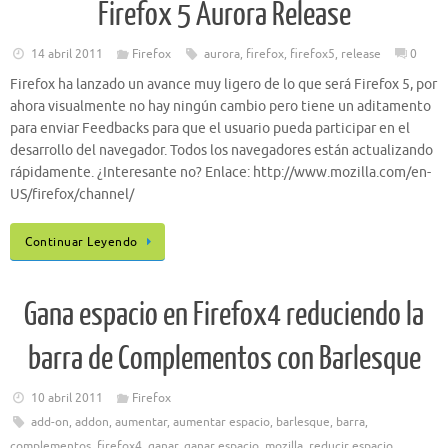
Firefox 5 Aurora Release
14 abril 2011
Firefox
aurora
,
firefox
,
firefox5
,
release
0
Firefox ha lanzado un avance muy ligero de lo que será Firefox 5, por
ahora visualmente no hay ningún cambio pero tiene un aditamento
para enviar Feedbacks para que el usuario pueda participar en el
desarrollo del navegador. Todos los navegadores están actualizando
rápidamente. ¿Interesante no? Enlace: http://www.mozilla.com/en-
US/firefox/channel/
Continuar Leyendo
Gana espacio en Firefox4 reduciendo la
barra de Complementos con Barlesque
10 abril 2011
Firefox
add-on
,
addon
,
aumentar
,
aumentar espacio
,
barlesque
,
barra
,
complementos
,
firefox4
,
ganar
,
ganar espacio
,
mozilla
,
reducir espacio