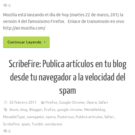
0
Mozilla está lanzando el día de hoy (martes 22 de marzo, 201) la
versión 4 del famosísimo Firefox. Enlace de transmisión en vivo:
http://air.mozilla.com/
Continuar Leyendo
ScribeFire: Publica artículos en tu blog
desde tu navegador a la velocidad del
spam
20 febrero 2011
Firefox
,
Google Chrome
,
Opera
,
Safari
Atom
,
blog
,
Blogger
,
firefox
,
google chrome
,
MetaWeblog
,
MovableType
,
navegador
,
opera
,
Posterous
,
Publica artículos
,
Safari.
,
ScribeFire
,
spam
,
Tumblr
,
wordpress
0