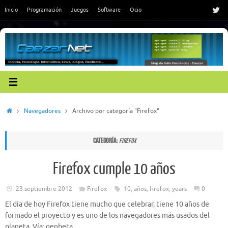
Saltar
Inicio
Programación
Juegos
Software
Ocio
al
contenido
Inicio
Navegadores
Archivo por categoría "Firefox"
Categoría:
Firefox
Firefox cumple 10 años
23 septiembre 2012
Firefox
10
,
años
,
firefox
,
years
0
El día de hoy Firefox tiene mucho que celebrar, tiene 10 años de
formado el proyecto y es uno de los navegadores más usados del
planeta. Vía: genbeta.