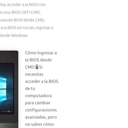
ema
,
acceder a la BIOS con
acceso BIOS UEFI CMD
,
uración BIOS desde CMD
,
 a la BIOS sin teclas
,
ingresar a
S desde Windows
Cómo Ingresar a
la BIOS desde
CMD 🖥️ Si
necesitas
acceder a la BIOS
de tu
computadora
para cambiar
configuraciones
avanzadas, pero
no sabes cómo