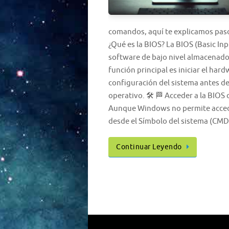
comandos, aquí te explicamos paso
¿Qué es la BIOS? La BIOS (Basic I
software de bajo nivel almacenado 
función principal es iniciar el hard
configuración del sistema antes de
operativo. 🛠️ 🏁 Acceder a la BI
Aunque Windows no permite accede
desde el Símbolo del sistema (CM
Continuar Leyendo