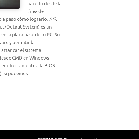
hacerlo desde la
línea de
 a paso cómo lograrlo. ⚡ 🔍
nput/Output System) es un
en la placa base de tu PC. Su
ware y permitir la
 arrancar el sistema
OS desde CMD en Windows
r directamente a la BIOS
D), sí podemos…