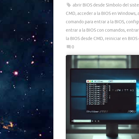
abrir BIOS desde Símbolo del sist
CMD
,
acceder a la BIOS en Windows
,
comando para entrar a la BIOS
,
config
entrar a la BIOS con comandos
,
entrar
la BIOS desde CMD
,
reiniciar en BIO
0