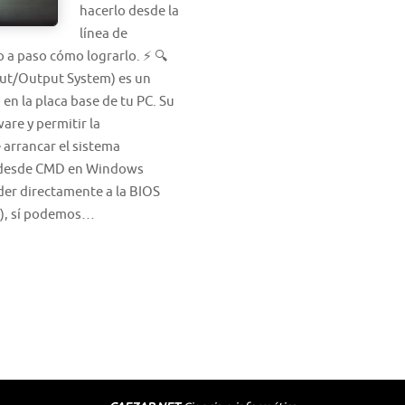
hacerlo desde la
línea de
 a paso cómo lograrlo. ⚡ 🔍
nput/Output System) es un
en la placa base de tu PC. Su
ware y permitir la
 arrancar el sistema
OS desde CMD en Windows
r directamente a la BIOS
D), sí podemos…