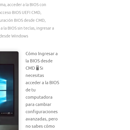
ema
,
acceder a la BIOS con
acceso BIOS UEFI CMD
,
uración BIOS desde CMD
,
 a la BIOS sin teclas
,
ingresar a
S desde Windows
Cómo Ingresar a
la BIOS desde
CMD 🖥️ Si
necesitas
acceder a la BIOS
de tu
computadora
para cambiar
configuraciones
avanzadas, pero
no sabes cómo