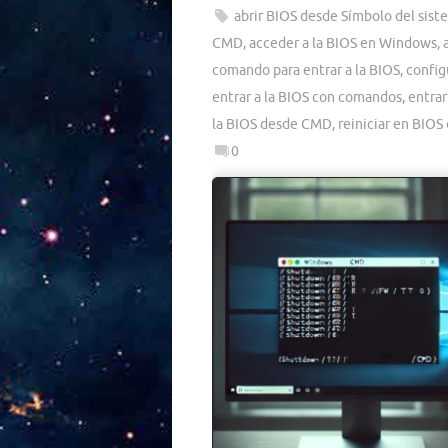
abrir BIOS desde Símbolo del sist
CMD
,
acceder a la BIOS en Windows
,
comando para entrar a la BIOS
,
config
entrar a la BIOS con comandos
,
entrar
la BIOS desde CMD
,
reiniciar en BIO
0