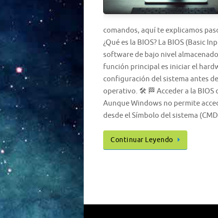
comandos, aquí te explicamos paso
¿Qué es la BIOS? La BIOS (Basic I
software de bajo nivel almacenado 
función principal es iniciar el hard
configuración del sistema antes de
operativo. 🛠️ 🏁 Acceder a la BI
Aunque Windows no permite accede
desde el Símbolo del sistema (CM
Continuar Leyendo