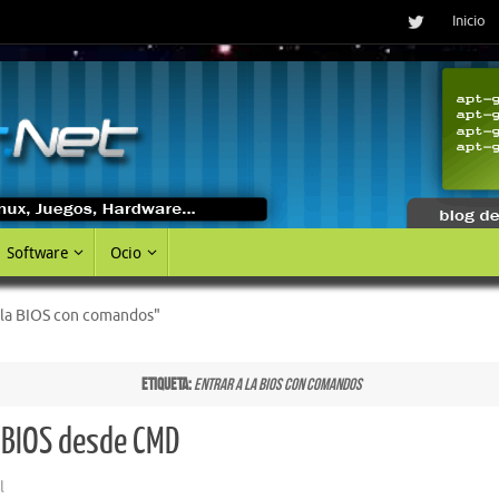
Inicio
Software
Ocio
a la BIOS con comandos"
Etiqueta:
entrar a la BIOS con comandos
a BIOS desde CMD
l