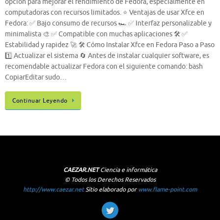
opción para mejorar el rendimiento de Fedora, especialmente en
computadoras con recursos limitados. ⭐ Ventajas de usar Xfce en
Fedora: ✅ Bajo consumo de recursos 🏎️ ✅ Interfaz personalizable y
minimalista 🎨 ✅ Compatible con muchas aplicaciones 🛠️ ✅
Estabilidad y rapidez 🚀 🛠️ Cómo Instalar Xfce en Fedora Paso a Paso
1️⃣ Actualizar el sistema 🔄 Antes de instalar cualquier software, es
recomendable actualizar Fedora con el siguiente comando: bash
CopiarEditar sudo…
Continuar Leyendo
CAEZAR.NET
Ciencia e informática
© Todos los Derechos Reservados
http://www.caezar.net
Sitio elaborado por
www.flame-point.com