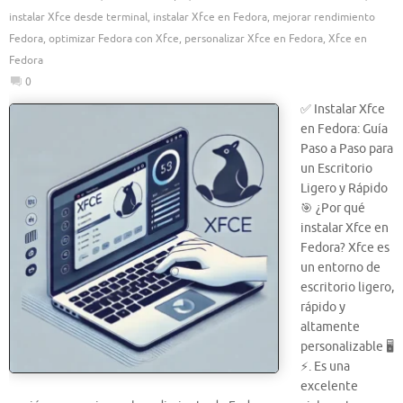
instalar Xfce desde terminal
,
instalar Xfce en Fedora
,
mejorar rendimiento
Fedora
,
optimizar Fedora con Xfce
,
personalizar Xfce en Fedora
,
Xfce en
Fedora
0
✅ Instalar Xfce
en Fedora: Guía
Paso a Paso para
un Escritorio
Ligero y Rápido
🎯 ¿Por qué
instalar Xfce en
Fedora? Xfce es
un entorno de
escritorio ligero,
rápido y
altamente
personalizable 🖥️
⚡. Es una
excelente