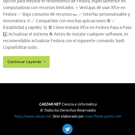
opción para mejorar el rendimiento de Fedora, especialmente en
computadoras con recursos limitados. ⭐ Ventajas de usar Xfce en
Fedora: ✅ Bajo consumo de recursos 🏎️ ✅ Interfaz personalizable y
minimalista 🎨 ✅ Compatible con muchas aplicaciones 🛠️ ✅
Estabilidad y rapidez 🚀 🛠️ Cómo Instalar Xfce en Fedora Paso a Paso
1️⃣ Actualizar el sistema 🔄 Antes de instalar cualquier software, es
recomendable actualizar Fedora con el siguiente comando: bash
CopiarEditar sudo…
Continuar Leyendo
CAEZAR.NET
Ciencia e informática
© Todos los Derechos Reservados
http://www.caezar.net
Sitio elaborado por
www.flame-point.com