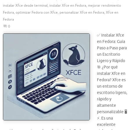
instalar Xfce desde terminal
,
instalar Xfce en Fedora
,
mejorar rendimiento
Fedora
,
optimizar Fedora con Xfce
,
personalizar Xfce en Fedora
,
Xfce en
Fedora
0
✅ Instalar Xfce
en Fedora: Guía
Paso a Paso para
un Escritorio
Ligero y Rápido
🎯 ¿Por qué
instalar Xfce en
Fedora? Xfce es
un entorno de
escritorio ligero,
rápido y
altamente
personalizable 🖥️
⚡. Es una
excelente