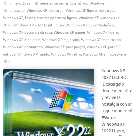
5 mayo 2022
General
,
Sistemas Operativos
,
Windows
descargar Windows XP
,
descargar Windows XP ligero
,
descargas
Windows XP
,
fastos
,
sistema operativo ligero
,
Windows XP
,
windows xp
2022
,
Windows XP 2022 Light Edition
,
Windows XP 2022 Mediafire
,
Windows XP descarga directa
,
Windows XP gamer
,
Windows XP ligero
,
Windows XP Mediafire
,
Windows XP mejorado
,
Windows XP modificado
,
Windows XP optimizado
,
Windows XP para juegos
,
Windows XP para PC
antigua
,
Windows XP rápido
,
Windows XP retro
,
Windows XP sin bloatware
0
Windows XP
2022 LIGERO,
¡Descargalo
desde mediafire
y revive la
nostalgia con un
toque moderno!
🎮💻 👉
Windows XP
2022 Ligero,