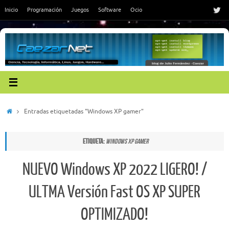
Saltar
Inicio
Programación
Juegos
Software
Ocio
al
contenido
Inicio
Entradas etiquetadas "Windows XP gamer"
Etiqueta:
Windows XP gamer
NUEVO Windows XP 2022 LIGERO! /
ULTMA Versión Fast OS XP SUPER
OPTIMIZADO!