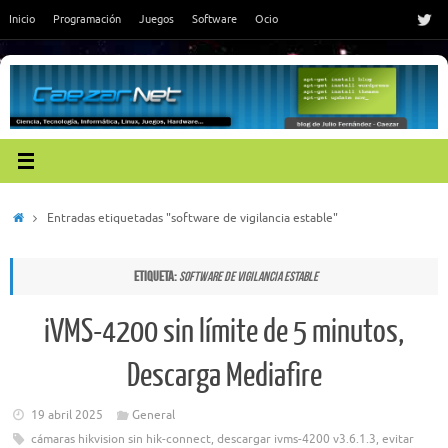
Saltar
Inicio
Programación
Juegos
Software
Ocio
al
contenido
Inicio
Entradas etiquetadas "software de vigilancia estable"
Etiqueta:
software de vigilancia estable
iVMS-4200 sin límite de 5 minutos,
Descarga Mediafire
19 abril 2025
General
cámaras hikvision sin hik-connect
,
descargar ivms-4200 v3.6.1.3
,
evitar