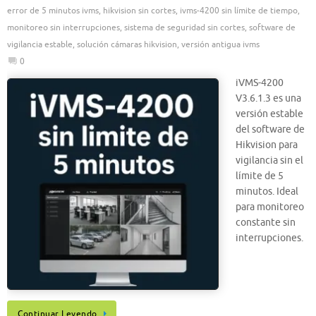
error de 5 minutos ivms
,
hikvision sin cortes
,
ivms-4200 sin límite de tiempo
,
monitoreo sin interrupciones
,
sistema de seguridad sin cortes
,
software de
vigilancia estable
,
solución cámaras hikvision
,
versión antigua ivms
0
iVMS-4200
V3.6.1.3 es una
versión estable
del software de
Hikvision para
vigilancia sin el
límite de 5
minutos. Ideal
para monitoreo
constante sin
interrupciones.
Continuar Leyendo