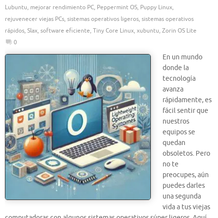
Lubuntu
,
mejorar rendimiento PC
,
Peppermint OS
,
Puppy Linux
,
rejuvenecer viejas PCs
,
sistemas operativos ligeros
,
sistemas operativos
rápidos
,
Slax
,
software eficiente
,
Tiny Core Linux
,
xubuntu
,
Zorin OS Lite
0
En un mundo
donde la
tecnología
avanza
rápidamente, es
fácil sentir que
nuestros
equipos se
quedan
obsoletos. Pero
no te
preocupes, aún
puedes darles
una segunda
vida a tus viejas
computadoras con algunos sistemas operativos súper ligeros. Aquí