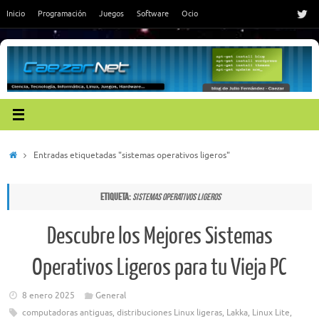
Saltar
Inicio
Programación
Juegos
Software
Ocio
al
contenido
Inicio
Entradas etiquetadas "sistemas operativos ligeros"
Etiqueta:
sistemas operativos ligeros
Descubre los Mejores Sistemas
Operativos Ligeros para tu Vieja PC
8 enero 2025
General
computadoras antiguas
,
distribuciones Linux ligeras
,
Lakka
,
Linux Lite
,