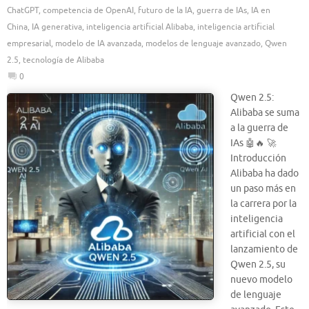
ChatGPT
,
competencia de OpenAI
,
futuro de la IA
,
guerra de IAs
,
IA en
China
,
IA generativa
,
inteligencia artificial Alibaba
,
inteligencia artificial
empresarial
,
modelo de IA avanzada
,
modelos de lenguaje avanzado
,
Qwen
2.5
,
tecnología de Alibaba
0
Qwen 2.5:
Alibaba se suma
a la guerra de
IAs 🤖🔥 🚀
Introducción
Alibaba ha dado
un paso más en
la carrera por la
inteligencia
artificial con el
lanzamiento de
Qwen 2.5, su
nuevo modelo
de lenguaje