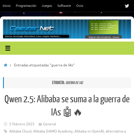
Saltar
Inicio
Programación
Juegos
Software
Ocio
al
contenido
Inicio
Entradas etiquetadas "guerra de IAs"
Etiqueta:
guerra de IAs
Qwen 2.5: Alibaba se suma a la guerra de
IAs 🤖🔥
5 febrero 2025
General
Alibaba Cloud
,
Alibaba DAMO Academy
,
Alibaba vs OpenAI
,
alternativa a