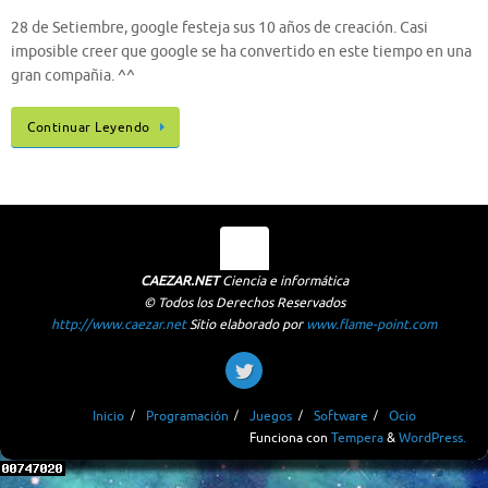
28 de Setiembre, google festeja sus 10 años de creación. Casi
imposible creer que google se ha convertido en este tiempo en una
gran compañia. ^^
Continuar Leyendo
CAEZAR.NET
Ciencia e informática
© Todos los Derechos Reservados
http://www.caezar.net
Sitio elaborado por
www.flame-point.com
Inicio
Programación
Juegos
Software
Ocio
Funciona con
Tempera
&
WordPress.