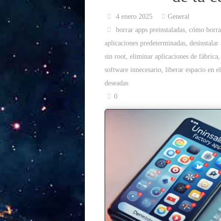
4 enero 2025
General
borrar apps preinstaladas
,
cómo borrar
aplicaciones predeterminadas
,
desinstalar
sin root
,
eliminar aplicaciones de fábrica
software innecesario
,
liberar espacio en el
deseadas
0