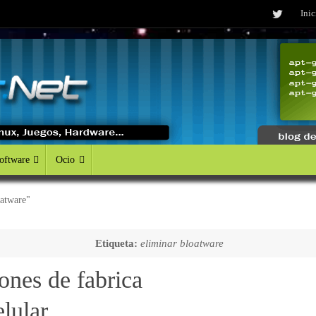
Inic
oftware
Ocio
oatware"
Etiqueta:
eliminar bloatware
ones de fabrica
elular