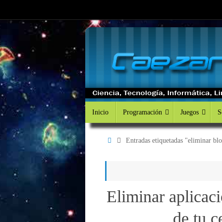
Saltar
al
contenido
Saltar
Inicio
Programación
Juegos
S
al
contenido
Inicio
Entradas etiquetadas "eliminar bl
Eliminar aplicaci
de tu c