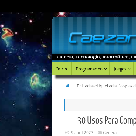
Saltar
al
contenido
Saltar
Inicio
Programación
Juegos
al
contenido
Inicio
Entradas etiquetadas "copias d
30 Usos Para Comp
9 abril 2023
General