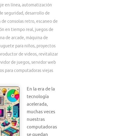
je en línea
,
automatización
de seguridad
,
desarrollo de
 de consolas retro
,
escaneo de
ón en tiempo real
,
juegos de
na de arcade
,
máquina de
juguete para niños
,
proyectos
productor de videos
,
revitalizar
rvidor de juegos
,
servidor web
os para computadoras viejas
En la era de la
tecnología
acelerada,
muchas veces
nuestras
computadoras
se quedan