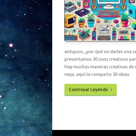
antiguos, ¿por qué no darles una s
presentamos 30 usos creativos par
Hay muchas maneras creativas de 
vieja, aquí te comparto 30 ideas:
Continuar Leyendo