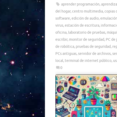
aprender programación
,
aprendiza
del hogar
,
centro multimedia
,
copias 
software
,
edición de audio
,
emulación
virus
,
estación de escritura
,
informaci
oficina
,
laboratorio de pruebas
,
máqui
escribir
,
monitor de seguridad
,
PC de 
de robótica
,
pruebas de seguridad
,
re
PCs antiguas
,
servidor de archivos
,
se
local
,
terminal de internet público
,
us
0