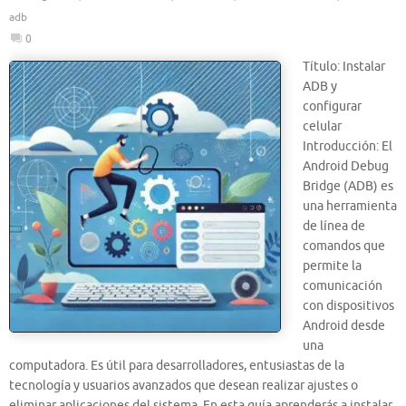
adb
0
Título: Instalar
ADB y
configurar
celular
Introducción: El
Android Debug
Bridge (ADB) es
una herramienta
de línea de
comandos que
permite la
comunicación
con dispositivos
Android desde
una
computadora. Es útil para desarrolladores, entusiastas de la
tecnología y usuarios avanzados que desean realizar ajustes o
eliminar aplicaciones del sistema. En esta guía aprenderás a instalar