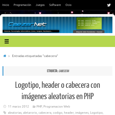
Saltar
Inicio
Programación
Juegos
Software
Ocio
al
contenido
Inicio
Entradas etiquetadas "cabecera"
Etiqueta:
cabecera
Logotipo, header o cabecera con
imágenes aleatorias en PHP
11 marzo 2012
PHP
,
Programacion Web
aleatorias
,
aletarorio
,
cabecera
,
codigo
,
header
,
imágenes
,
Logotipo
,