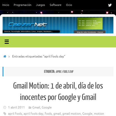
Saltar
Inicio
Programación
Juegos
Software
Ocio
al
contenido
Inicio
Entradas etiquetadas "april fools day"
Etiqueta:
april fools day
Gmail Motion: 1 de abril, día de los
inocentes por Google y Gmail
1 abril 2011
Gmail
,
Google
april fools
,
april fools day
,
fools
,
gmail
,
gmail motion
,
Google
,
motion