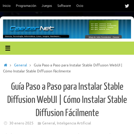
Saltar
Inicio
Programación
Juegos
Software
Ocio
al
contenido
Inicio
General
Guía Paso a Paso para Instalar Stable Diffusion WebUI |
Cómo Instalar Stable Diffusion Fácilmente
Guía Paso a Paso para Instalar Stable
Diffusion WebUI | Cómo Instalar Stable
Diffusion Fácilmente
30 enero 2025
General
,
Inteligencia Artificial