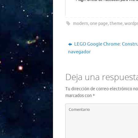
modern
,
one page
,
theme
,
wordpr
LEGO Google Chrome: Constru
navegador
Deja una respuest
Tu dirección de correo electrónico no
marcados con
*