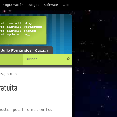
Programación
Juegos
Software
Ocio
Búsqueda para:
Buscar
s gratuita
ratuita
mostrar poca informacion. Los