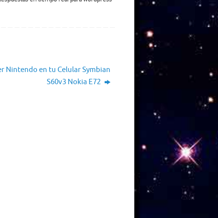
r Nintendo en tu Celular Symbian
S60v3 Nokia E72