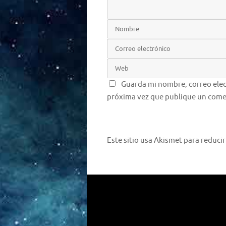
Guarda mi nombre, correo elec
próxima vez que publique un come
Este sitio usa Akismet para reduci