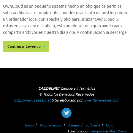
OwnCloud es un pequeño sistema hecho en php que te permite
subir archivos a tu propia nube, puedes usar tanto un hosting como
un ordenador local con apache y php para utilizar OwnCloud. Si
estas en casa o en el trabajo, esta puede ser una gran ayuda para
compartir archivos en nuestro día a día. A continuación la descarga:
Continuar Leyendo
CAEZAR.NET
Ciencia e informática
© Todos los Derechos Reservados
http://www.caezar.net
Sitio elaborado por
www.flame-point.com
Inicio
Programación
Juegos
Software
Ocio
Funciona con
Tempera
&
WordPress.