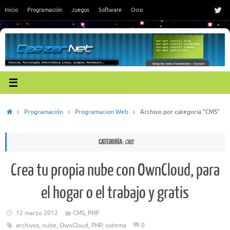
Saltar
Inicio
Programación
Juegos
Software
Ocio
al
contenido
Inicio
Programación
Programacion Web
Archivo por categoría "CMS"
Categoría:
CMS
Crea tu propia nube con OwnCloud, para
el hogar o el trabajo y gratis
12 marzo 2012
CMS
,
PHP
archivos
,
nube
,
OwnCloud
,
PHP
,
sistema
0